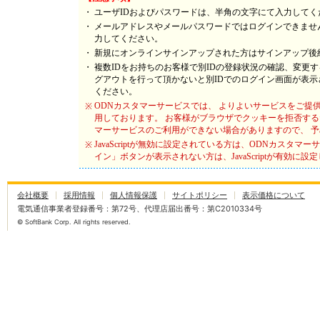
・
ユーザIDおよびパスワードは、半角の文字にて入力してく
・
メールアドレスやメールパスワードではログインできません
力してください。
・
新規にオンラインサインアップされた方はサインアップ後
・
複数IDをお持ちのお客様で別IDの登録状況の確認、変更
グアウトを行って頂かないと別IDでのログイン画面が表
ください。
ODNカスタマーサービスでは、 よりよいサービスをご提供す
※
用しております。 お客様がブラウザでクッキーを拒否する
マーサービスのご利用ができない場合がありますので、 
JavaScriptが無効に設定されている方は、ODNカスタ
※
イン」ボタンが表示されない方は、JavaScriptが有効
会社概要
採用情報
個人情報保護
サイトポリシー
表示価格について
電気通信事業者登録番号：第72号、代理店届出番号：第C2010334号
© SoftBank Corp. All rights reserved.